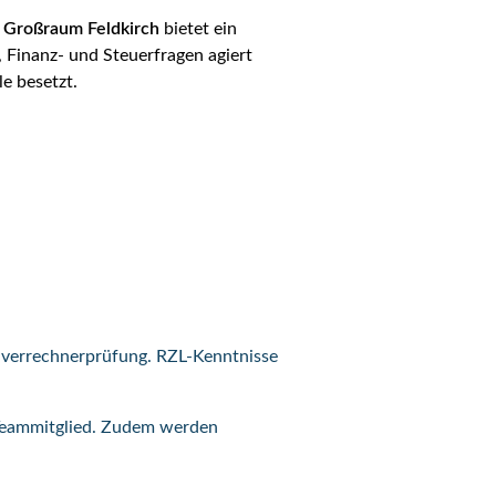
m
Großraum Feldkirch
bietet ein
 Finanz- und Steuerfragen agiert
e besetzt.
lverrechnerprüfung. RZL-Kenntnisse
s Teammitglied. Zudem werden