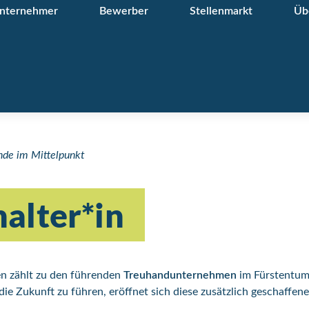
nternehmer
Bewerber
Stellenmarkt
Üb
nde im Mittelpunkt
alter*in
en zählt zu den führenden
Treu­hand­unter­nehmen
im Fürstentum
die Zukunft zu führen, eröffnet sich diese zusätzlich geschaffene