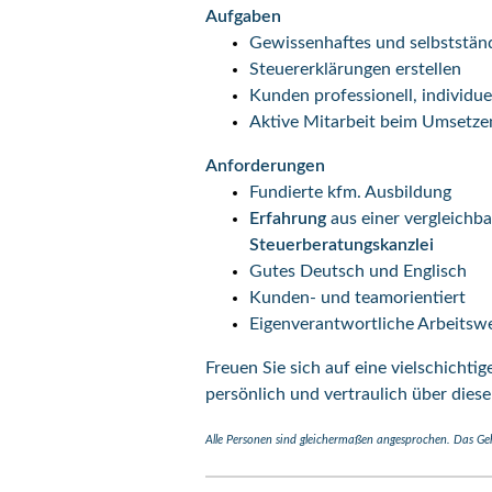
Aufgaben
Gewissenhaftes und selbststän
Steuer­erklärungen erstellen
Kunden professionell, individuel
Aktive Mitarbeit beim Umsetze
Anforderungen
Fundierte kfm. Ausbildung
Erfahrung
aus einer vergleich­b
Steuer­beratungs­kanzlei
Gutes Deutsch und Englisch
Kunden- und team­orientiert
Eigen­verantwortliche Arbeits­w
Freuen Sie sich auf eine viel­schicht
persönlich und vertraulich über dies
Alle Personen sind gleichermaßen angesprochen. Das Gehal