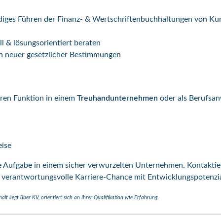
diges Führen der Finanz- & Wertschriftenbuchhaltungen von K
l & lösungs­orientiert beraten
n neuer gesetzlicher Bestimmungen
aren Funktion in einem
Treuhand­unternehmen
oder als Berufs­an
eise
ige Aufgabe in einem sicher verwurzelten Unter­nehmen. Kontaktie
e verantwortungsvolle Karriere-Chance mit Entwicklungs­potenzia
t liegt über KV, orientiert sich an Ihrer Qualifikation wie Erfahrung.