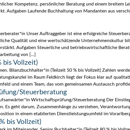
chlicher Kompetenz, persönlicher Beratung und einem breitem L
stärkt. Aufgaben Laufende Buchhaltung von Mandanten aus versc
uerberater*in Unser Auftraggeber ist eine erfolgreiche Steuerbe
hliche Qualität und eine wertschätzende Unternehmenskultur bil
verstärkt. Aufgaben Steuerliche und betriebswirtschaftliche Be
arbeitung von […]
 bis Vollzeit)
en. Bilanzbuchhalter*in (Teilzeit 50 % bis Vollzeit) Zahlen werde
tungskanzlei im Raum Feldkirch liegt der Fokus klar auf qualita
mfeld und einem Team, das vom gemeinsamen Austausch profitier
rüfung/Steuerberatung
erufsanwärter*in Wirtschaftsprüfung/Steuerberatung Der Einstie
sen. Es geht darum, Zusammenhänge zu verstehen, Verantwortun
Position in einem etablierten Dienstleistungsumfeld im Vorarlber
% bis Vollzeit)
ark im Miteinander. Senior Buchhalter*in (Teilzeit 80 % bis Voll