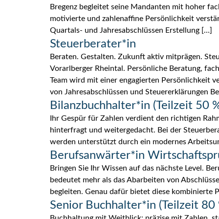
Bregenz begleitet seine Mandanten mit hoher fa
motivierte und zahlenaffine Persönlichkeit ver
Quartals- und Jahresabschlüssen Erstellung […]
Steuerberater*in
Beraten. Gestalten. Zukunft aktiv mitprägen. Ste
Vorarlberger Rheintal. Persönliche Beratung, fac
Team wird mit einer engagierten Persönlichkeit 
von Jahresabschlüssen und Steuererklärungen Be
Bilanzbuchhalter*in (Teilzeit 50 %
Ihr Gespür für Zahlen verdient den richtigen Rahm
hinterfragt und weitergedacht. Bei der Steuerbera
werden unterstützt durch ein modernes Arbeitsu
Berufsanwärter*in Wirtschaftsp
Bringen Sie Ihr Wissen auf das nächste Level. B
bedeutet mehr als das Abarbeiten von Abschlüs
begleiten. Genau dafür bietet diese kombinierte 
Senior Buchhalter*in (Teilzeit 80 
Buchhaltung mit Weitblick: präzise mit Zahlen, st