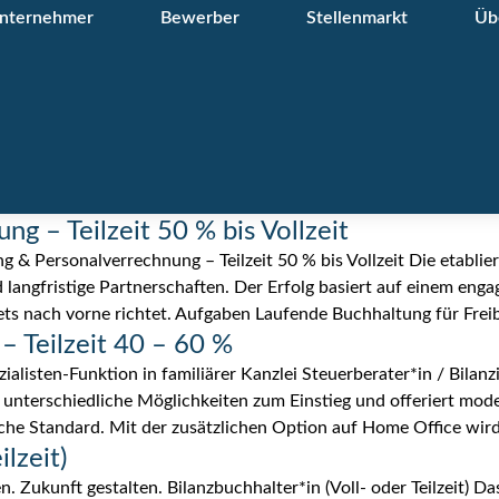
nternehmer
Bewerber
Stellenmarkt
Üb
g – Teilzeit 50 % bis Vollzeit
 Personalverrechnung – Teilzeit 50 % bis Vollzeit Die etabliert
langfristige Partnerschaften. Der Erfolg basiert auf einem eng
ts nach vorne richtet. Aufgaben Laufende Buchhaltung für Freib
 – Teilzeit 40 – 60 %
ezialisten-Funktion in familiärer Kanzlei Steuerberater*in / Bilanz
 unterschiedliche Möglichkeiten zum Einstieg und offeriert mo
che Standard. Mit der zusätzlichen Option auf Home Office wird
ilzeit)
Zukunft gestalten. Bilanzbuchhalter*in (Voll- oder Teilzeit) 