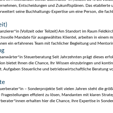
ernehmen, Entscheidungen und Zukunftsplänen. Das etablierte u
weitert seine Buchhaltungs-Expertise um eine Person, die fach
it)
anzierer*in (Vollzeit oder Teilzeit) Am Standort im Raum Feldkir
volle Mandate für ausgewähltes Klientel, arbeiten in einem mod
Ihnen ein erfahrenes Team mit fachlicher Begleitung und Mentori
ng
ufsanwärter*in Steuerberatung Seit Jahrzehnten prägt dieses erf
ion bietet Ihnen die Chance, Ihr Wissen einzubringen und konti
t. Aufgaben Steuerliche und betriebswirtschaftliche Beratung
te
euerberater*in – Sonderprojekte Seit vielen Jahren steht die grö
 Fragestellungen effizient zu lösen, Mandanten mit klaren Strate
erater*innen erhalten hier die Chance, ihre Expertise in Sonder