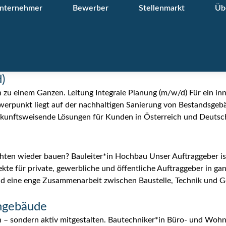
nternehmer
Bewerber
Stellenmarkt
Üb
)
n zu einem Ganzen. Leitung Integrale Planung (m/w/d) Für ein i
erpunkt liegt auf der nachhaltigen Sanierung von Bestandsgebäud
ukunftsweisende Lösungen für Kunden in Österreich und Deutsc
ten wieder bauen? Bauleiter*in Hochbau Unser Auftraggeber ist
kte für private, gewerbliche und öffentliche Auftraggeber in ga
d eine enge Zusammenarbeit zwischen Baustelle, Technik und G
ngebäude
n – sondern aktiv mitgestalten. Bautechniker*in Büro- und Woh