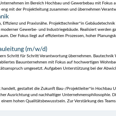
es Unternehmen im Bereich Hochbau und Gewerbebau mit Fokus au
Sie eng mit der Projektleitung zusammen und übernehmen Verantw
hnik
, Effizienz und Praxisnähe. Projekttechniker*in Gebäudetechnik 
h moderner Gewerbe- und Industriegebäude. Realisiert werden g
Raum. Der Fokus liegt auf effizienten Prozessen, hoher Planun
uleitung (m/w/d)
dern Schritt für Schritt Verantwortung übernehmen. Bautechni
 etabliertes Bauunternehmen mit Fokus auf hochwertigen Wohn
itätsanspruch umgesetzt. Aufgaben Unterstützung bei der Abwi
andelt, gestaltet die Zukunft Bau-/Projektleiter*in Hochbau Uns
cher Ausrichtung und nachhaltiger Unternehmensphilosophie. Di
einem hohen Qualitätsbewusstsein. Zur Verstärkung des Teams 